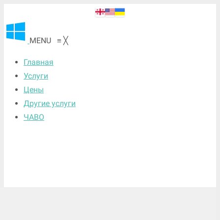
MENU
≡
╳
Главная
Услуги
Цены
Другие услуги
ЧАВО
Skip
Мы предлагаем лучший сервис в Тбилиси по
to
Установке Windows и Программное обеспечение по
content