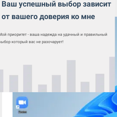
вызову, с выездом на дом или в офис 579 57 12 57
Ваш успешный выбор зависит
Ознакомьтесь с моими услугами детально
от вашего доверия ко мне
Мой приоритет - ваша надежда на удачный и правильный
выбор который вас не разочарует!